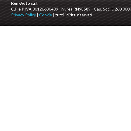
Ren-Auto s.r.l.
C.F. e P.IVA 00126630409 - nr. rea RN98589 - Cap. Soc. € 260.000 i.
Privacy Policy
|
Cookie
| tutti i diritti riservati